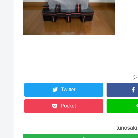
シ
Twitter
Pocket
tunos